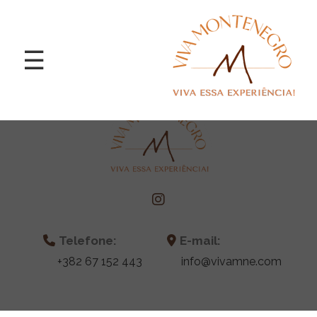
☰
Home
Nossos
Serviços
Telefone:
E-mail:
Cidades
+382 67 152 443
info@vivamne.com
e
Destinos