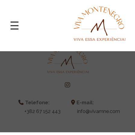
☰
Home
Nossos
Serviços
Telefone:
E-mail:
Cidades
+382 67 152 443
info@vivamne.com
e
Destinos